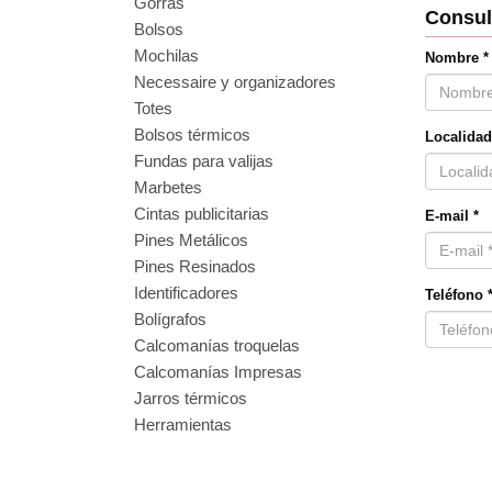
Gorras
Consul
Bolsos
Mochilas
Nombre *
Necessaire y organizadores
Totes
Bolsos térmicos
Localidad
Fundas para valijas
Marbetes
Cintas publicitarias
E-mail *
Pines Metálicos
Pines Resinados
Identificadores
Teléfono 
Bolígrafos
Calcomanías troquelas
Calcomanías Impresas
Jarros térmicos
Herramientas