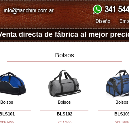
341 54
info@fianchini.com.ar
Diseño
Emp
Venta directa de fábrica
al mejor preci
Bolsos
Bolsos
Bolsos
Bolsos
BLS101
BLS102
BLS10
VER MÁS
VER MÁS
VER MÁS