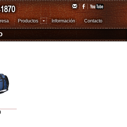
41870
resa
Productos
Información
Contacto
o
3