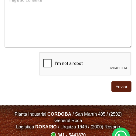
Planta Industrial
CORDOBA
/ San Martín 495 / (2592)
General Roca
Logística
ROSARIO
/ Urquiza 1949 / (2000) Rosario
341 - 5441870